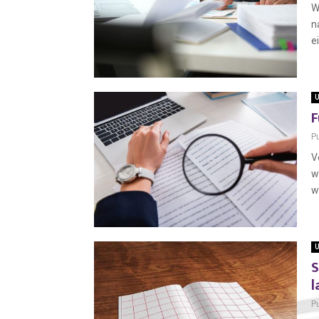
W
n
e
U
F
P
V
w
w
U
S
l
P