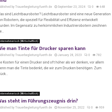
ind
ublished by Trauerbegleitung-fuerth.de
September 23, 2024
0
648
as sind Leichtbauroboter? Leichtbauroboter sind eine neue Generation
on Robotern, die speziell für Flexibilität und Effizienz entwickelt
urden. Im Gegensatz zu herkömmlichen Industrierobotern zeichnen
e...
nternehmerisch (Wirtschaftlich)
ie man Tinte für Drucker sparen kann
ublished by Trauerbegleitung-fuerth.de
January 28, 2023
0
782
ie Kosten für einen Drucker sind oft höher als wir denken, vor allem
enn man die Tinte bedenkt, die wir zum Drucken benötigen. Zum
ück...
nternehmerisch (Wirtschaftlich)
as steht im Führungszeugnis drin?
ublished by Trauerbegleitung-fuerth.de
November 25, 2022
0
959