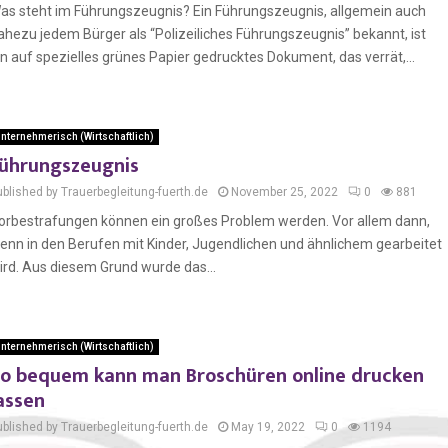
as steht im Führungszeugnis? Ein Führungszeugnis, allgemein auch
ahezu jedem Bürger als “Polizeiliches Führungszeugnis” bekannt, ist
in auf spezielles grünes Papier gedrucktes Dokument, das verrät,...
nternehmerisch (Wirtschaftlich)
ührungszeugnis
ublished by Trauerbegleitung-fuerth.de
November 25, 2022
0
881
orbestrafungen können ein großes Problem werden. Vor allem dann,
enn in den Berufen mit Kinder, Jugendlichen und ähnlichem gearbeitet
ird. Aus diesem Grund wurde das...
nternehmerisch (Wirtschaftlich)
o bequem kann man Broschüren online drucken
assen
ublished by Trauerbegleitung-fuerth.de
May 19, 2022
0
1194