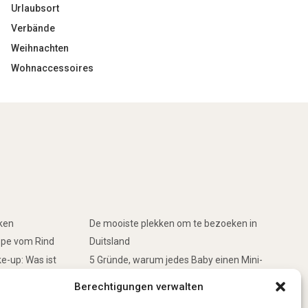
Urlaubsort
Verbände
Weihnachten
Wohnaccessoires
rken
De mooiste plekken om te bezoeken in
ppe vom Rind
Duitsland
e-up: Was ist
5 Gründe, warum jedes Baby einen Mini-
Schwimmring haben sollte
Berechtigungen verwalten
inken
Ist Lockpicking in Deutschland verboten?