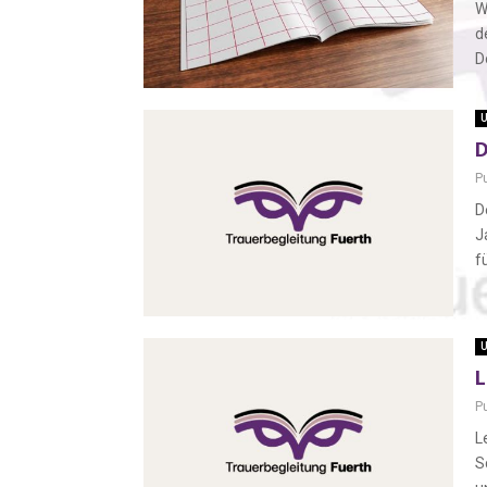
W
d
D
U
D
P
D
J
f
U
L
P
L
S