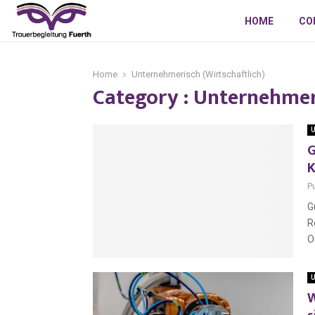
HOME
CO
Home
Unternehmerisch (Wirtschaftlich)
Category : Unternehmeri
U
G
K
P
G
R
O
U
W