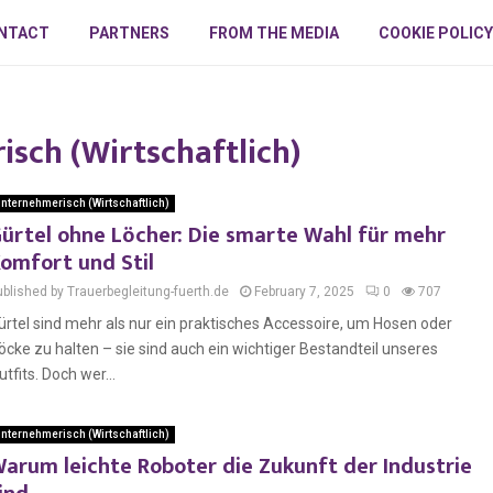
NTACT
PARTNERS
FROM THE MEDIA
COOKIE POLICY
sch (Wirtschaftlich)
nternehmerisch (Wirtschaftlich)
ürtel ohne Löcher: Die smarte Wahl für mehr
omfort und Stil
ublished by Trauerbegleitung-fuerth.de
February 7, 2025
0
707
ürtel sind mehr als nur ein praktisches Accessoire, um Hosen oder
öcke zu halten – sie sind auch ein wichtiger Bestandteil unseres
utfits. Doch wer...
nternehmerisch (Wirtschaftlich)
arum leichte Roboter die Zukunft der Industrie