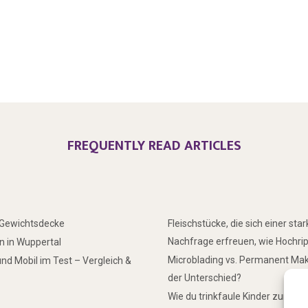
FREQUENTLY READ ARTICLES
r Gewichtsdecke
Fleischstücke, die sich einer sta
Nachfrage erfreuen, wie Hochri
 in Wuppertal
Microblading vs. Permanent Mak
nd Mobil im Test – Vergleich &
der Unterschied?
Wie du trinkfaule Kinder zum Tr