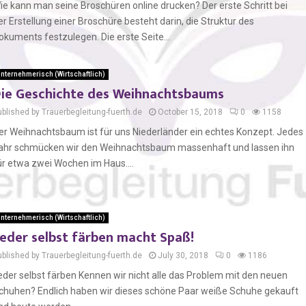
ie kann man seine Broschüren online drucken? Der erste Schritt bei
er Erstellung einer Broschüre besteht darin, die Struktur des
okuments festzulegen. Die erste Seite...
nternehmerisch (Wirtschaftlich)
ie Geschichte des Weihnachtsbaums
ublished by Trauerbegleitung-fuerth.de
October 15, 2018
0
1158
er Weihnachtsbaum ist für uns Niederländer ein echtes Konzept. Jedes
ahr schmücken wir den Weihnachtsbaum massenhaft und lassen ihn
ür etwa zwei Wochen im Haus....
nternehmerisch (Wirtschaftlich)
eder selbst färben macht Spaß!
ublished by Trauerbegleitung-fuerth.de
July 30, 2018
0
1186
eder selbst färben Kennen wir nicht alle das Problem mit den neuen
chuhen? Endlich haben wir dieses schöne Paar weiße Schuhe gekauft