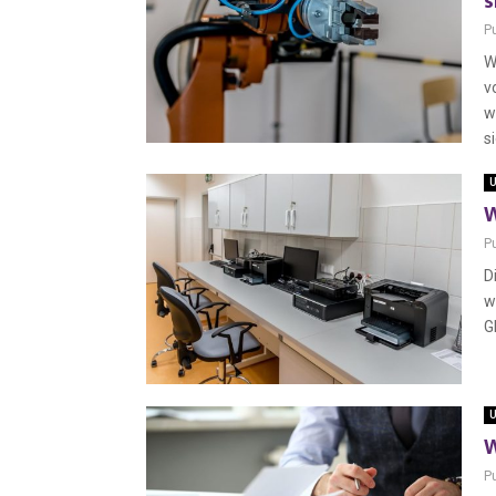
s
P
W
v
w
si
U
W
P
D
w
Gl
U
W
P