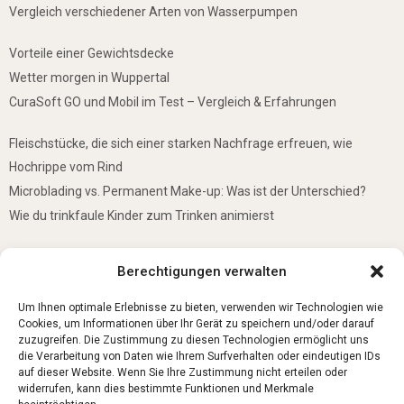
Vergleich verschiedener Arten von Wasserpumpen
Vorteile einer Gewichtsdecke
Wetter morgen in Wuppertal
CuraSoft GO und Mobil im Test – Vergleich & Erfahrungen
Fleischstücke, die sich einer starken Nachfrage erfreuen, wie
Hochrippe vom Rind
Microblading vs. Permanent Make-up: Was ist der Unterschied?
Wie du trinkfaule Kinder zum Trinken animierst
De mooiste plekken om te bezoeken in Duitsland
Berechtigungen verwalten
5 Gründe, warum jedes Baby einen Mini-Schwimmring haben sollte
Ist Lockpicking in Deutschland verboten?
Um Ihnen optimale Erlebnisse zu bieten, verwenden wir Technologien wie
Cookies, um Informationen über Ihr Gerät zu speichern und/oder darauf
zuzugreifen. Die Zustimmung zu diesen Technologien ermöglicht uns
die Verarbeitung von Daten wie Ihrem Surfverhalten oder eindeutigen IDs
auf dieser Website. Wenn Sie Ihre Zustimmung nicht erteilen oder
widerrufen, kann dies bestimmte Funktionen und Merkmale