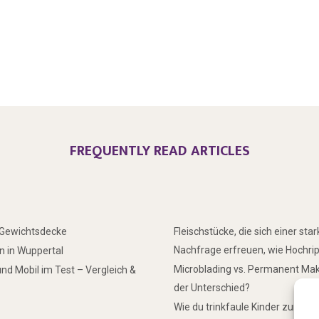
FREQUENTLY READ ARTICLES
r Gewichtsdecke
Fleischstücke, die sich einer sta
Nachfrage erfreuen, wie Hochri
 in Wuppertal
Microblading vs. Permanent Mak
nd Mobil im Test – Vergleich &
der Unterschied?
Wie du trinkfaule Kinder zum Tr