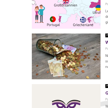
P
L
d
gi
F
W
P
N
s
n
F
G
P
W