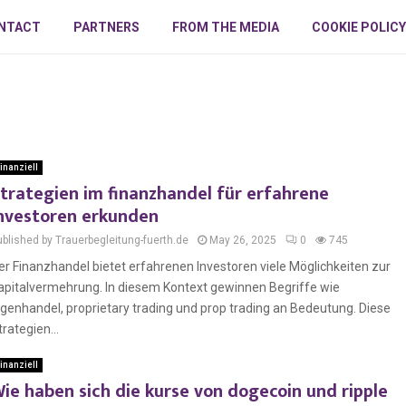
NTACT
PARTNERS
FROM THE MEDIA
COOKIE POLICY
inanziell
trategien im finanzhandel für erfahrene
nvestoren erkunden
ublished by Trauerbegleitung-fuerth.de
May 26, 2025
0
745
er Finanzhandel bietet erfahrenen Investoren viele Möglichkeiten zur
apitalvermehrung. In diesem Kontext gewinnen Begriffe wie
igenhandel, proprietary trading und prop trading an Bedeutung. Diese
trategien...
inanziell
ie haben sich die kurse von dogecoin und ripple