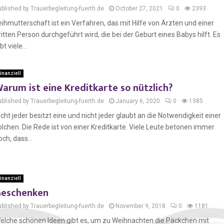
ublished by Trauerbegleitung-fuerth.de
October 27, 2021
0
2393
eihmutterschaft ist ein Verfahren, das mit Hilfe von Ärzten und einer
ritten Person durchgeführt wird, die bei der Geburt eines Babys hilft. Es
bt viele...
inanziell
arum ist eine Kreditkarte so nützlich?
ublished by Trauerbegleitung-fuerth.de
January 6, 2020
0
1385
icht jeder besitzt eine und nicht jeder glaubt an die Notwendigkeit einer
olchen. Die Rede ist von einer Kreditkarte. Viele Leute betonen immer
och, dass...
inanziell
eschenken
ublished by Trauerbegleitung-fuerth.de
November 9, 2018
0
1181
elche schönen Ideen gibt es, um zu Weihnachten die Päckchen mit