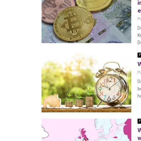
i
e
P
D
K
D
F
W
P
D
b
h
F
W
w