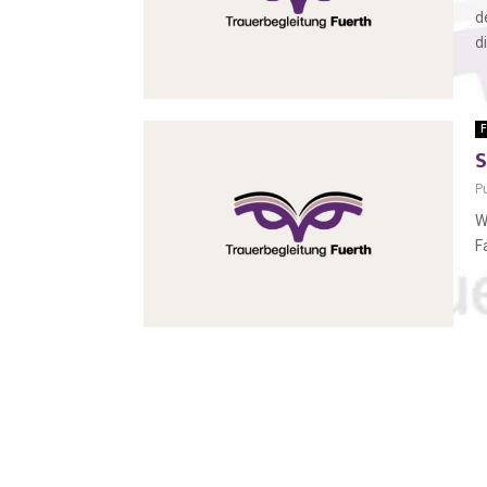
d
d
F
S
P
W
F