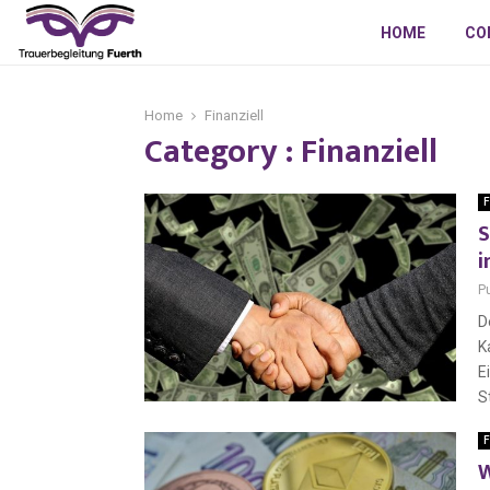
HOME
CO
Home
Finanziell
Category : Finanziell
F
S
i
P
D
K
E
S
F
W