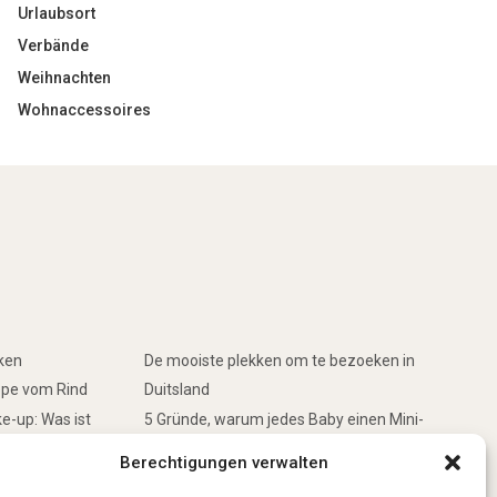
Urlaubsort
Verbände
Weihnachten
Wohnaccessoires
rken
De mooiste plekken om te bezoeken in
ppe vom Rind
Duitsland
e-up: Was ist
5 Gründe, warum jedes Baby einen Mini-
Schwimmring haben sollte
Berechtigungen verwalten
inken
Ist Lockpicking in Deutschland verboten?