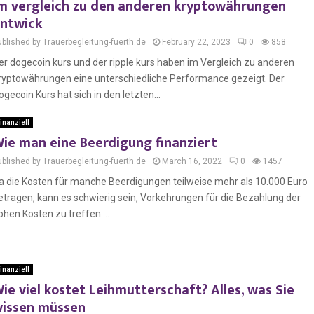
m vergleich zu den anderen kryptowährungen
ntwick
ublished by Trauerbegleitung-fuerth.de
February 22, 2023
0
858
er dogecoin kurs und der ripple kurs haben im Vergleich zu anderen
ryptowährungen eine unterschiedliche Performance gezeigt. Der
ogecoin Kurs hat sich in den letzten...
inanziell
ie man eine Beerdigung finanziert
ublished by Trauerbegleitung-fuerth.de
March 16, 2022
0
1457
a die Kosten für manche Beerdigungen teilweise mehr als 10.000 Euro
etragen, kann es schwierig sein, Vorkehrungen für die Bezahlung der
ohen Kosten zu treffen....
inanziell
ie viel kostet Leihmutterschaft? Alles, was Sie
issen müssen