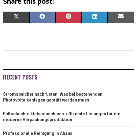
Share this post:
X
F
P
L
E
(
A
I
I
M
T
C
N
N
A
W
E
T
K
I
I
B
E
E
L
T
O
R
D
RECENT POSTS
T
O
E
I
Stromspeicher nachrüsten: Was bei bestehenden
E
K
S
N
Photovoltaikanlagen geprüft werden muss
R
T
Faltschachtelklebemaschinen: effiziente Lösungen für die
)
moderne Verpackungsproduktion
Professionelle Reinigung in Ahaus