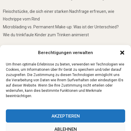
Fleischstücke, die sich einer starken Nachfrage erfreuen, wie
Hochrippe vom Rind
Microblading vs. Permanent Make-up: Was ist der Unterschied?
Wie du trinkfaule Kinder zum Trinken animierst
De mooiste plekken om te bezoeken in Duitsland
Berechtigungen verwalten
5 Gründe, warum jedes Baby einen Mini-Schwimmring haben sollte
Ist Lockpicking in Deutschland verboten?
Um Ihnen optimale Erlebnisse zu bieten, verwenden wir Technologien wie
Cookies, um Informationen über Ihr Gerät zu speichern und/oder darauf
zuzugreifen. Die Zustimmung zu diesen Technologien ermöglicht uns
die Verarbeitung von Daten wie Ihrem Surfverhalten oder eindeutigen IDs
auf dieser Website. Wenn Sie Ihre Zustimmung nicht erteilen oder
widerrufen, kann dies bestimmte Funktionen und Merkmale
beeinträchtigen.
AKZEPTIEREN
ABLEHNEN