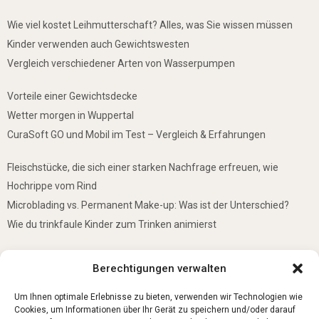
Wie viel kostet Leihmutterschaft? Alles, was Sie wissen müssen
Kinder verwenden auch Gewichtswesten
Vergleich verschiedener Arten von Wasserpumpen
Vorteile einer Gewichtsdecke
Wetter morgen in Wuppertal
CuraSoft GO und Mobil im Test – Vergleich & Erfahrungen
Fleischstücke, die sich einer starken Nachfrage erfreuen, wie
Hochrippe vom Rind
Microblading vs. Permanent Make-up: Was ist der Unterschied?
Wie du trinkfaule Kinder zum Trinken animierst
De mooiste plekken om te bezoeken in Duitsland
Berechtigungen verwalten
5 Gründe, warum jedes Baby einen Mini-Schwimmring haben sollte
Ist Lockpicking in Deutschland verboten?
Um Ihnen optimale Erlebnisse zu bieten, verwenden wir Technologien wie
Cookies, um Informationen über Ihr Gerät zu speichern und/oder darauf