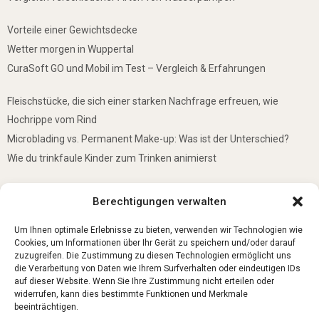
Vorteile einer Gewichtsdecke
Wetter morgen in Wuppertal
CuraSoft GO und Mobil im Test – Vergleich & Erfahrungen
Fleischstücke, die sich einer starken Nachfrage erfreuen, wie
Hochrippe vom Rind
Microblading vs. Permanent Make-up: Was ist der Unterschied?
Wie du trinkfaule Kinder zum Trinken animierst
De mooiste plekken om te bezoeken in Duitsland
Berechtigungen verwalten
5 Gründe, warum jedes Baby einen Mini-Schwimmring haben sollte
Ist Lockpicking in Deutschland verboten?
Um Ihnen optimale Erlebnisse zu bieten, verwenden wir Technologien wie
Cookies, um Informationen über Ihr Gerät zu speichern und/oder darauf
zuzugreifen. Die Zustimmung zu diesen Technologien ermöglicht uns
die Verarbeitung von Daten wie Ihrem Surfverhalten oder eindeutigen IDs
auf dieser Website. Wenn Sie Ihre Zustimmung nicht erteilen oder
widerrufen, kann dies bestimmte Funktionen und Merkmale
beeinträchtigen.