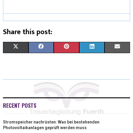
Share this post:
X
F
P
L
E
(
A
I
I
M
T
C
N
N
A
W
E
T
K
I
I
B
E
E
L
T
O
R
D
RECENT POSTS
T
O
E
I
Stromspeicher nachrüsten: Was bei bestehenden
E
K
S
N
Photovoltaikanlagen geprüft werden muss
R
T