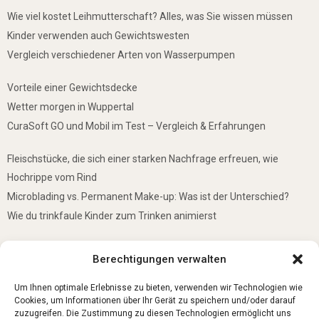
Wie viel kostet Leihmutterschaft? Alles, was Sie wissen müssen
Kinder verwenden auch Gewichtswesten
Vergleich verschiedener Arten von Wasserpumpen
Vorteile einer Gewichtsdecke
Wetter morgen in Wuppertal
CuraSoft GO und Mobil im Test – Vergleich & Erfahrungen
Fleischstücke, die sich einer starken Nachfrage erfreuen, wie
Hochrippe vom Rind
Microblading vs. Permanent Make-up: Was ist der Unterschied?
Wie du trinkfaule Kinder zum Trinken animierst
De mooiste plekken om te bezoeken in Duitsland
Berechtigungen verwalten
5 Gründe, warum jedes Baby einen Mini-Schwimmring haben sollte
Ist Lockpicking in Deutschland verboten?
Um Ihnen optimale Erlebnisse zu bieten, verwenden wir Technologien wie
Cookies, um Informationen über Ihr Gerät zu speichern und/oder darauf
zuzugreifen. Die Zustimmung zu diesen Technologien ermöglicht uns