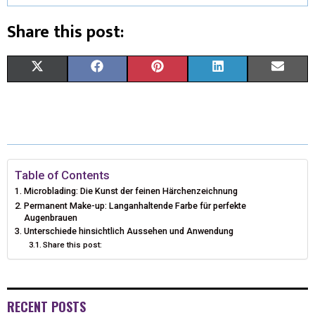
Share this post:
X
F
P
L
E
(
A
I
I
M
T
C
N
N
A
W
E
T
K
I
I
B
E
E
L
Table of Contents
Microblading: Die Kunst der feinen Härchenzeichnung
T
O
R
D
Permanent Make-up: Langanhaltende Farbe für perfekte
Augenbrauen
T
O
E
I
Unterschiede hinsichtlich Aussehen und Anwendung
Share this post:
E
K
S
N
R
T
)
RECENT POSTS