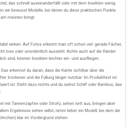
otel, das schnell auseinanderfällt oder mit dem Insekten wenig
n wir bewusst Modelle, bei denen du diese praktischen Punkte
s am meisten bringt.
tabil wirken. Auf Fotos erkennt man oft schon viel: gerade Fächer,
cht lose oder unordentlich aussieht. Achte auch auf die Ränder
ch sind, können Insekten leichter ein- und ausfliegen.
. Das erkennst du daran, dass die Kante sichtbar über die
ter trockener und die Füllung länger nutzbar. Im Produkttext ist
 fixiert ist. Steht dazu nichts und du siehst Schilf oder Bambus, das
.
piel mit Tannenzapfen oder Stroh), sehen nett aus, bringen aber
allem Ergebnisse sehen willst, nimm lieber ein Modell, bei dem die
öhrchen) klar im Vordergrund stehen.