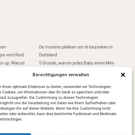
rken
De mooiste plekken om te bezoeken in
ppe vom Rind
Duitsland
e-up: Was ist
5 Gründe, warum jedes Baby einen Mini-
Schwimmring haben sollte
Berechtigungen verwalten
inken
Ist Lockpicking in Deutschland verboten?
 Ihnen optimale Erlebnisse zu bieten, verwenden wir Technologien
e Cookies, um Informationen über Ihr Gerät zu speichern und/oder
rauf zuzugreifen. Die Zustimmung zu diesen Technologien
möglicht uns die Verarbeitung von Daten wie Ihrem Surfverhalten oder
ndeutigen IDs auf dieser Website. Wenn Sie Ihre Zustimmung nicht
teilen oder widerrufen, kann dies bestimmte Funktionen und Merkmale
einträchtigen.