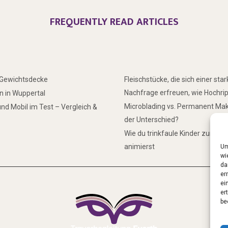
FREQUENTLY READ ARTICLES
r Gewichtsdecke
Fleischstücke, die sich einer sta
Nachfrage erfreuen, wie Hochri
 in Wuppertal
Microblading vs. Permanent Mak
nd Mobil im Test – Vergleich &
der Unterschied?
Wie du trinkfaule Kinder zum Tr
animierst
Um
wi
da
er
ei
er
be