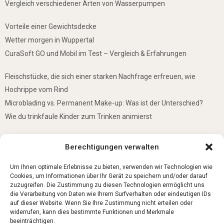
Vergleich verschiedener Arten von Wasserpumpen
Vorteile einer Gewichtsdecke
Wetter morgen in Wuppertal
CuraSoft GO und Mobil im Test – Vergleich & Erfahrungen
Fleischstücke, die sich einer starken Nachfrage erfreuen, wie
Hochrippe vom Rind
Microblading vs. Permanent Make-up: Was ist der Unterschied?
Wie du trinkfaule Kinder zum Trinken animierst
De mooiste plekken om te bezoeken in Duitsland
Berechtigungen verwalten
5 Gründe, warum jedes Baby einen Mini-Schwimmring haben sollte
Ist Lockpicking in Deutschland verboten?
Um Ihnen optimale Erlebnisse zu bieten, verwenden wir Technologien wie
Cookies, um Informationen über Ihr Gerät zu speichern und/oder darauf
zuzugreifen. Die Zustimmung zu diesen Technologien ermöglicht uns
die Verarbeitung von Daten wie Ihrem Surfverhalten oder eindeutigen IDs
auf dieser Website. Wenn Sie Ihre Zustimmung nicht erteilen oder
widerrufen, kann dies bestimmte Funktionen und Merkmale
beeinträchtigen.