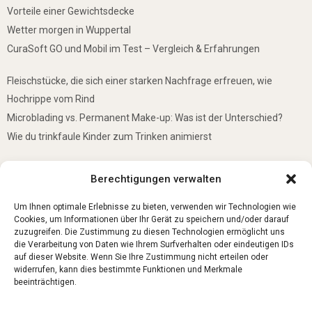
Vorteile einer Gewichtsdecke
Wetter morgen in Wuppertal
CuraSoft GO und Mobil im Test – Vergleich & Erfahrungen
Fleischstücke, die sich einer starken Nachfrage erfreuen, wie
Hochrippe vom Rind
Microblading vs. Permanent Make-up: Was ist der Unterschied?
Wie du trinkfaule Kinder zum Trinken animierst
De mooiste plekken om te bezoeken in Duitsland
Berechtigungen verwalten
5 Gründe, warum jedes Baby einen Mini-Schwimmring haben sollte
Ist Lockpicking in Deutschland verboten?
Um Ihnen optimale Erlebnisse zu bieten, verwenden wir Technologien wie
Cookies, um Informationen über Ihr Gerät zu speichern und/oder darauf
zuzugreifen. Die Zustimmung zu diesen Technologien ermöglicht uns
die Verarbeitung von Daten wie Ihrem Surfverhalten oder eindeutigen IDs
auf dieser Website. Wenn Sie Ihre Zustimmung nicht erteilen oder
widerrufen, kann dies bestimmte Funktionen und Merkmale
beeinträchtigen.