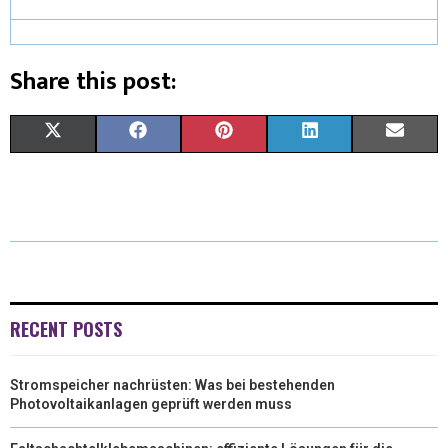
Share this post:
X
F
P
L
E
(
A
I
I
M
T
C
N
N
A
W
E
T
K
I
I
B
E
E
L
T
O
R
D
RECENT POSTS
T
O
E
I
Stromspeicher nachrüsten: Was bei bestehenden
E
K
S
N
Photovoltaikanlagen geprüft werden muss
R
T