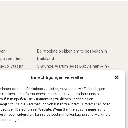
rken
De mooiste plekken om te bezoeken in
ppe vom Rind
Duitsland
e-up: Was ist
5 Gründe, warum jedes Baby einen Mini-
Schwimmring haben sollte
Berechtigungen verwalten
inken
Ist Lockpicking in Deutschland verboten?
 Ihnen optimale Erlebnisse zu bieten, verwenden wir Technologien
e Cookies, um Informationen über Ihr Gerät zu speichern und/oder
rauf zuzugreifen. Die Zustimmung zu diesen Technologien
möglicht uns die Verarbeitung von Daten wie Ihrem Surfverhalten oder
ndeutigen IDs auf dieser Website. Wenn Sie Ihre Zustimmung nicht
teilen oder widerrufen, kann dies bestimmte Funktionen und Merkmale
einträchtigen.