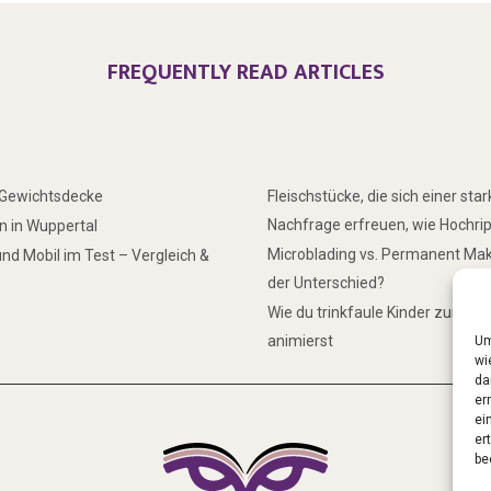
FREQUENTLY READ ARTICLES
r Gewichtsdecke
Fleischstücke, die sich einer sta
Nachfrage erfreuen, wie Hochri
 in Wuppertal
Microblading vs. Permanent Mak
nd Mobil im Test – Vergleich &
der Unterschied?
Wie du trinkfaule Kinder zum Tr
animierst
Um
wi
da
er
ei
er
be