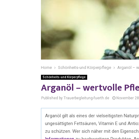
Home
Schönheits-und Körperpflege
Arganöl – we
Schönheits-und Körperpflege
Arganöl – wertvolle Pfl
Published by Trauerbegleitung-fuerth.de
November 28
Arganöl gilt als eines der vielseitigsten Natu
ungesättigten Fettsäuren, Vitamin E und Antio
zu schützen. Wer sich näher mit den Eigensc
Informationen
zu hochwertigen Produkten, An