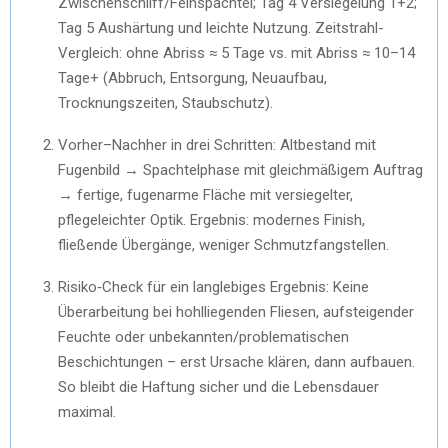
Zwischenschliff/Feinspachtel; Tag 4 Versiegelung 1+2;
Tag 5 Aushärtung und leichte Nutzung. Zeitstrahl-
Vergleich: ohne Abriss ≈ 5 Tage vs. mit Abriss ≈ 10–14
Tage+ (Abbruch, Entsorgung, Neuaufbau,
Trocknungszeiten, Staubschutz).
Vorher–Nachher in drei Schritten: Altbestand mit
Fugenbild → Spachtelphase mit gleichmäßigem Auftrag
→ fertige, fugenarme Fläche mit versiegelter,
pflegeleichter Optik. Ergebnis: modernes Finish,
fließende Übergänge, weniger Schmutzfangstellen.
Risiko‑Check für ein langlebiges Ergebnis: Keine
Überarbeitung bei hohlliegenden Fliesen, aufsteigender
Feuchte oder unbekannten/problematischen
Beschichtungen – erst Ursache klären, dann aufbauen.
So bleibt die Haftung sicher und die Lebensdauer
maximal.