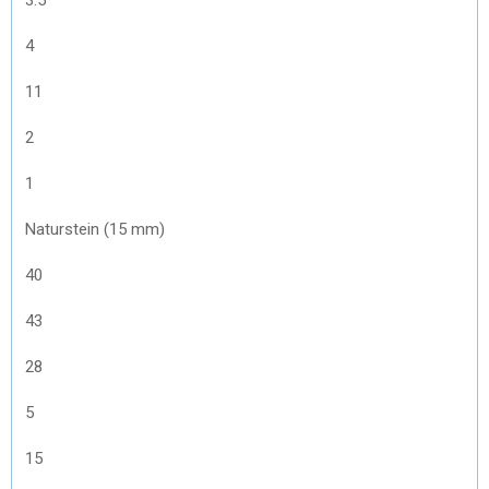
4
11
2
1
Naturstein (15 mm)
40
43
28
5
15