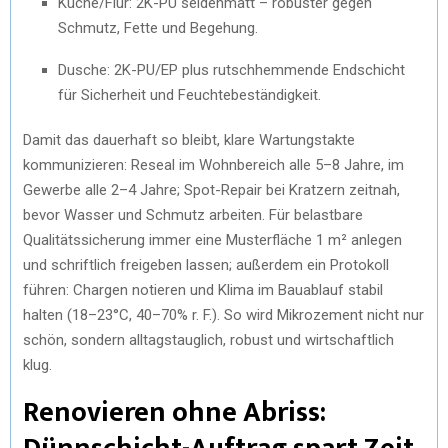
Küche/Flur: 2K-PU seidenmatt – robuster gegen
Schmutz, Fette und Begehung.
Dusche: 2K-PU/EP plus rutschhemmende Endschicht
für Sicherheit und Feuchtebeständigkeit.
Damit das dauerhaft so bleibt, klare Wartungstakte
kommunizieren: Reseal im Wohnbereich alle 5–8 Jahre, im
Gewerbe alle 2–4 Jahre; Spot-Repair bei Kratzern zeitnah,
bevor Wasser und Schmutz arbeiten. Für belastbare
Qualitätssicherung immer eine Musterfläche 1 m² anlegen
und schriftlich freigeben lassen; außerdem ein Protokoll
führen: Chargen notieren und Klima im Bauablauf stabil
halten (18–23°C, 40–70% r. F.). So wird Mikrozement nicht nur
schön, sondern alltagstauglich, robust und wirtschaftlich
klug.
Renovieren ohne Abriss: