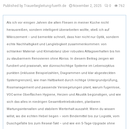
Published by Trauerbegleitung-fuerth.de
November 2, 2025
0
762
Als ich vor einigen Jahren die alten Fliesen in meiner Küche nicht
herausreißen, sondern intelligent überarbeiten wollte, stieß ich auf
Mikrozement – und bemerkte schnell, dass hier nicht nur Optik, sondern
echte Nachhaltigkeit und Langlebigkeit zusammenkommen: von
schlanker Material- und Klimabilanz über robustes Alltagsverhalten bis hin
zu staubarmem Renovieren ohne Abriss. In diesem Beitrag zeigen wir
fundiert und praxisnah, wie dünnschichtige Systeme im Lebenszyklus
punkten (inklusive Beispielzahlen, Diagrammen und klar abgesteckten
Systemgrenzen), wie man Haltbarkeit durch richtige Untergrundprüfung,
Rissmanagement und passende Versiegelungen plant, warum fugenlose,
VOC-arme Oberflächen Hygiene, Heizen und Akustik begünstigen, und wie
sich das alles in niedrigen Gesamtbetriebskosten, planbaren
Wartungsintervallen und stabilem Werterhalt auszahlt. Wenn du wissen
willst, wo die echten Hebel liegen – vom Bindemittel bis zur Logistik, vom
Duschgefälle bis zum Reseal-Takt – und wie ein 5‑Tage‑Upgrade ohne