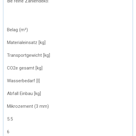
die reine Zahlendeko:
Belag (m²)
Materialeinsatz [kg]
Transportgewicht [kg]
CO2e gesamt [kg]
Wasserbedarf [l]
Abfall Einbau [kg]
Mikrozement (3 mm)
5.5
6