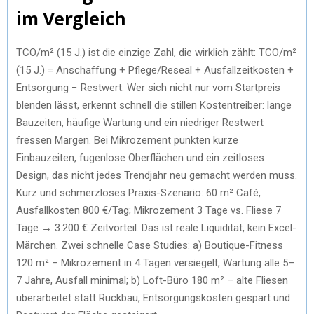
im Vergleich
TCO/m² (15 J.) ist die einzige Zahl, die wirklich zählt: TCO/m²
(15 J.) = Anschaffung + Pflege/Reseal + Ausfallzeitkosten +
Entsorgung − Restwert. Wer sich nicht nur vom Startpreis
blenden lässt, erkennt schnell die stillen Kostentreiber: lange
Bauzeiten, häufige Wartung und ein niedriger Restwert
fressen Margen. Bei Mikrozement punkten kurze
Einbauzeiten, fugenlose Oberflächen und ein zeitloses
Design, das nicht jedes Trendjahr neu gemacht werden muss.
Kurz und schmerzloses Praxis-Szenario: 60 m² Café,
Ausfallkosten 800 €/Tag; Mikrozement 3 Tage vs. Fliese 7
Tage → 3.200 € Zeitvorteil. Das ist reale Liquidität, kein Excel-
Märchen. Zwei schnelle Case Studies: a) Boutique-Fitness
120 m² – Mikrozement in 4 Tagen versiegelt, Wartung alle 5–
7 Jahre, Ausfall minimal; b) Loft-Büro 180 m² – alte Fliesen
überarbeitet statt Rückbau, Entsorgungskosten gespart und