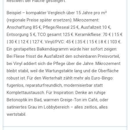
Restwert der Fläche gesteigert.
Beispiel – kompakter Vergleich über 15 Jahre pro m²
(regionale Preise später ersetzen): Mikrozement:
Anschaffung 85 €, Pflege/Reseal 25 €, Ausfallzeit 10 €,
Entsorgung 5 €, TCO gesamt 125 €. Keramikfliese: 70 € | 15 €
| 30 € | 12 € | 127 €. Vinyl/PVC: 45 € | 35 € | 15 € | 8 € | 103 €.
Ein gestapeltes Balkendiagramm würde hier sofort zeigen:
Bei Fliese frisst die Ausfallzeit den scheinbaren Preisvorteil,
bei Vinyl addiert sich die Pflege über die Jahre. Mikrozement
bleibt stabil, weil die Wartungstakte lang und die Oberfläche
robust ist. Für den Werterhalt zählt mehr als Euro-Bingo:
fugenlos, reparaturfreundlich, modernisierbar statt
Komplettaustausch. Für Inspiration: Denke an ruhige
Betonoptik im Bad, warmen Greige-Ton im Café, oder
satiniertes Grau im Lobbybereich – alles zeitlos, alles
wertstabil.