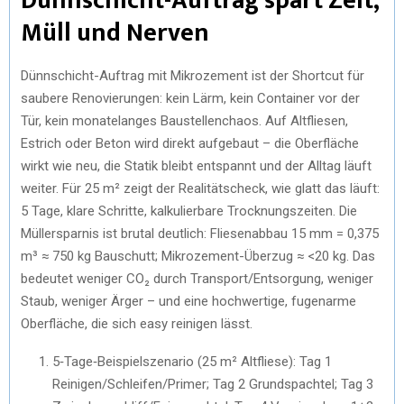
Dünnschicht-Auftrag spart Zeit,
Müll und Nerven
Dünnschicht-Auftrag mit Mikrozement ist der Shortcut für
saubere Renovierungen: kein Lärm, kein Container vor der
Tür, kein monatelanges Baustellenchaos. Auf Altfliesen,
Estrich oder Beton wird direkt aufgebaut – die Oberfläche
wirkt wie neu, die Statik bleibt entspannt und der Alltag läuft
weiter. Für 25 m² zeigt der Realitätscheck, wie glatt das läuft:
5 Tage, klare Schritte, kalkulierbare Trocknungszeiten. Die
Müllersparnis ist brutal deutlich: Fliesenabbau 15 mm = 0,375
m³ ≈ 750 kg Bauschutt; Mikrozement-Überzug ≈ <20 kg. Das
bedeutet weniger CO₂ durch Transport/Entsorgung, weniger
Staub, weniger Ärger – und eine hochwertige, fugenarme
Oberfläche, die sich easy reinigen lässt.
5‑Tage‑Beispielszenario (25 m² Altfliese): Tag 1
Reinigen/Schleifen/Primer; Tag 2 Grundspachtel; Tag 3