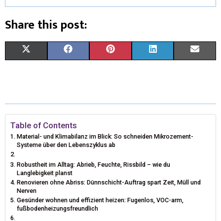
Share this post:
X
F
P
L
E
(
A
I
I
M
T
C
N
N
A
W
E
T
K
I
I
B
E
E
L
Table of Contents
Material- und Klimabilanz im Blick: So schneiden Mikrozement-
T
O
R
D
Systeme über den Lebenszyklus ab
T
O
E
I
Robustheit im Alltag: Abrieb, Feuchte, Rissbild – wie du
Langlebigkeit planst
E
K
S
N
Renovieren ohne Abriss: Dünnschicht-Auftrag spart Zeit, Müll und
Nerven
R
T
Gesünder wohnen und effizient heizen: Fugenlos, VOC-arm,
fußbodenheizungsfreundlich
)