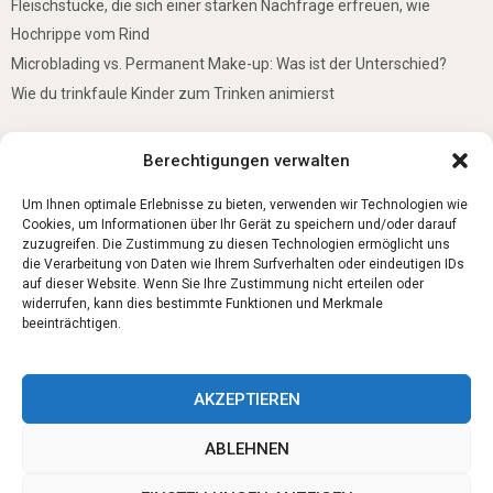
Fleischstücke, die sich einer starken Nachfrage erfreuen, wie
Hochrippe vom Rind
Microblading vs. Permanent Make-up: Was ist der Unterschied?
Wie du trinkfaule Kinder zum Trinken animierst
De mooiste plekken om te bezoeken in Duitsland
Berechtigungen verwalten
5 Gründe, warum jedes Baby einen Mini-Schwimmring haben sollte
Ist Lockpicking in Deutschland verboten?
Um Ihnen optimale Erlebnisse zu bieten, verwenden wir Technologien wie
Cookies, um Informationen über Ihr Gerät zu speichern und/oder darauf
zuzugreifen. Die Zustimmung zu diesen Technologien ermöglicht uns
die Verarbeitung von Daten wie Ihrem Surfverhalten oder eindeutigen IDs
auf dieser Website. Wenn Sie Ihre Zustimmung nicht erteilen oder
widerrufen, kann dies bestimmte Funktionen und Merkmale
beeinträchtigen.
AKZEPTIEREN
ABLEHNEN
@2023 - www.Trauerbegleitung-fuerth.de. All Right Reserved.