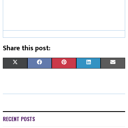
Share this post:
X
F
P
L
E
(
A
I
I
M
T
C
N
N
A
W
E
T
K
I
I
B
E
E
L
T
O
R
D
RECENT POSTS
T
O
E
I