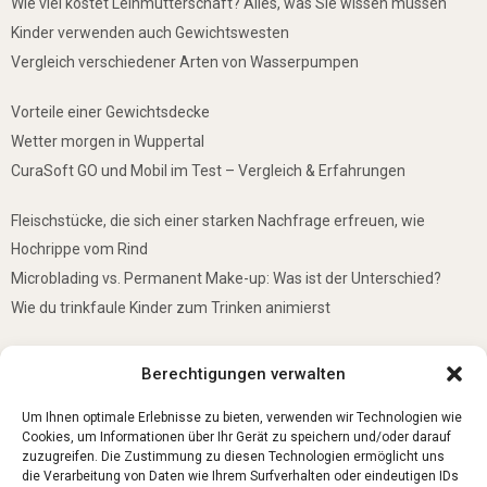
Wie viel kostet Leihmutterschaft? Alles, was Sie wissen müssen
Kinder verwenden auch Gewichtswesten
Vergleich verschiedener Arten von Wasserpumpen
Vorteile einer Gewichtsdecke
Wetter morgen in Wuppertal
CuraSoft GO und Mobil im Test – Vergleich & Erfahrungen
Fleischstücke, die sich einer starken Nachfrage erfreuen, wie
Hochrippe vom Rind
Microblading vs. Permanent Make-up: Was ist der Unterschied?
Wie du trinkfaule Kinder zum Trinken animierst
De mooiste plekken om te bezoeken in Duitsland
Berechtigungen verwalten
5 Gründe, warum jedes Baby einen Mini-Schwimmring haben sollte
Ist Lockpicking in Deutschland verboten?
Um Ihnen optimale Erlebnisse zu bieten, verwenden wir Technologien wie
Cookies, um Informationen über Ihr Gerät zu speichern und/oder darauf
zuzugreifen. Die Zustimmung zu diesen Technologien ermöglicht uns
die Verarbeitung von Daten wie Ihrem Surfverhalten oder eindeutigen IDs