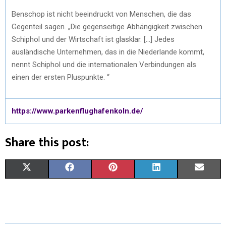
Benschop ist nicht beeindruckt von Menschen, die das
Gegenteil sagen. „Die gegenseitige Abhängigkeit zwischen
Schiphol und der Wirtschaft ist glasklar. […] Jedes
ausländische Unternehmen, das in die Niederlande kommt,
nennt Schiphol und die internationalen Verbindungen als
einen der ersten Pluspunkte. “
https://www.parkenflughafenkoln.de/
Share this post:
X
F
P
L
E
(
A
I
I
M
T
C
N
N
A
W
E
T
K
I