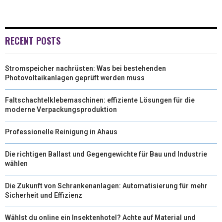
I
B
E
E
L
T
O
R
D
RECENT POSTS
T
O
E
I
Stromspeicher nachrüsten: Was bei bestehenden
E
K
S
N
Photovoltaikanlagen geprüft werden muss
R
T
Faltschachtelklebemaschinen: effiziente Lösungen für die
)
moderne Verpackungsproduktion
Professionelle Reinigung in Ahaus
Die richtigen Ballast und Gegengewichte für Bau und Industrie
wählen
Die Zukunft von Schrankenanlagen: Automatisierung für mehr
Sicherheit und Effizienz
Wählst du online ein Insektenhotel? Achte auf Material und