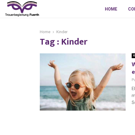
HOME
CO
Home
Kinder
Tag : Kinder
K
W
e
P
E
m
S