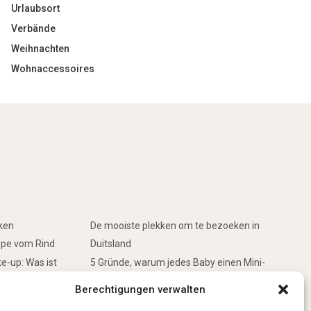
Urlaubsort
Verbände
Weihnachten
Wohnaccessoires
rken
De mooiste plekken om te bezoeken in
ppe vom Rind
Duitsland
e-up: Was ist
5 Gründe, warum jedes Baby einen Mini-
Schwimmring haben sollte
Berechtigungen verwalten
inken
Ist Lockpicking in Deutschland verboten?