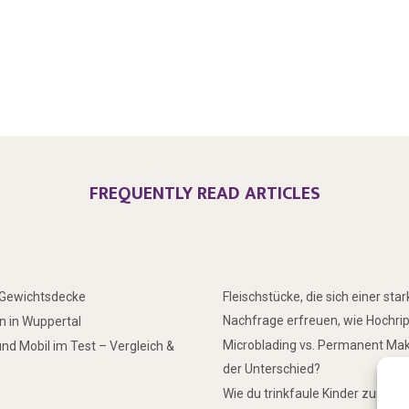
FREQUENTLY READ ARTICLES
r Gewichtsdecke
Fleischstücke, die sich einer sta
Nachfrage erfreuen, wie Hochri
 in Wuppertal
Microblading vs. Permanent Mak
nd Mobil im Test – Vergleich &
der Unterschied?
Wie du trinkfaule Kinder zum Tr