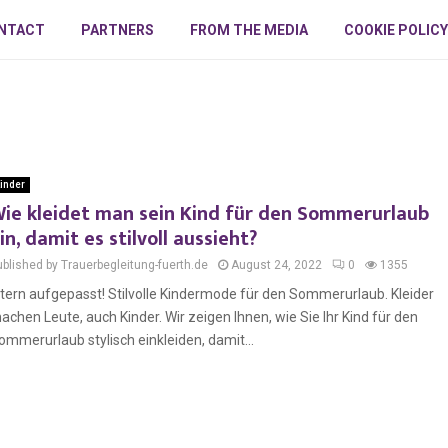
NTACT
PARTNERS
FROM THE MEDIA
COOKIE POLICY
inder
ie kleidet man sein Kind für den Sommerurlaub
in, damit es stilvoll aussieht?
ublished by Trauerbegleitung-fuerth.de
August 24, 2022
0
1355
ltern aufgepasst! Stilvolle Kindermode für den Sommerurlaub. Kleider
achen Leute, auch Kinder. Wir zeigen Ihnen, wie Sie Ihr Kind für den
ommerurlaub stylisch einkleiden, damit...