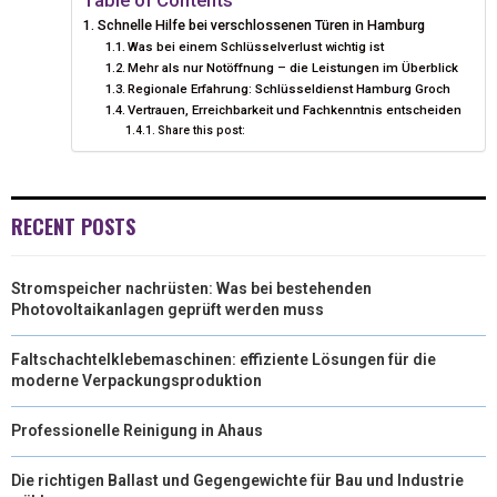
Schnelle Hilfe bei verschlossenen Türen in Hamburg
T
O
R
D
Was bei einem Schlüsselverlust wichtig ist
Mehr als nur Notöffnung – die Leistungen im Überblick
T
O
E
I
Regionale Erfahrung: Schlüsseldienst Hamburg Groch
Vertrauen, Erreichbarkeit und Fachkenntnis entscheiden
E
K
S
N
Share this post:
R
T
)
RECENT POSTS
Stromspeicher nachrüsten: Was bei bestehenden
Photovoltaikanlagen geprüft werden muss
Faltschachtelklebemaschinen: effiziente Lösungen für die
moderne Verpackungsproduktion
Professionelle Reinigung in Ahaus
Die richtigen Ballast und Gegengewichte für Bau und Industrie