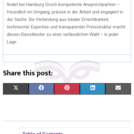
findet bei Hamburg Groch kompetente Ansprechpartner –
freundlich im Umgang, präzise in der Arbeit und engagiert in
der Sache. Die Verbindung aus lokaler Erreichbarkeit,
technischer Expertise und transparenter Preisstruktur macht
diesen Dienstleister zu einer verlässlichen Wahl – in jeder
Lage.
Share this post:
X
F
P
L
E
(
A
I
I
M
T
C
N
N
A
W
E
T
K
I
I
B
E
E
L
Table of Contents