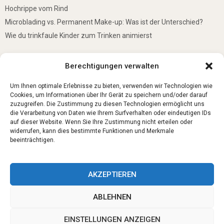
Hochrippe vom Rind
Microblading vs. Permanent Make-up: Was ist der Unterschied?
Wie du trinkfaule Kinder zum Trinken animierst
De mooiste plekken om te bezoeken in Duitsland
Berechtigungen verwalten
5 Gründe, warum jedes Baby einen Mini-Schwimmring haben sollte
Ist Lockpicking in Deutschland verboten?
Um Ihnen optimale Erlebnisse zu bieten, verwenden wir Technologien wie
Cookies, um Informationen über Ihr Gerät zu speichern und/oder darauf
zuzugreifen. Die Zustimmung zu diesen Technologien ermöglicht uns
die Verarbeitung von Daten wie Ihrem Surfverhalten oder eindeutigen IDs
auf dieser Website. Wenn Sie Ihre Zustimmung nicht erteilen oder
widerrufen, kann dies bestimmte Funktionen und Merkmale
beeinträchtigen.
AKZEPTIEREN
ABLEHNEN
@2023 - www.Trauerbegleitung-fuerth.de. All Right Reserved.
EINSTELLUNGEN ANZEIGEN