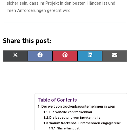
sicher sein, dass ihr Projekt in den besten Händen ist und
ihren Anforderungen gerecht wird.
Share this post:
X
F
P
L
E
(
A
I
I
M
T
C
N
N
A
W
E
T
K
I
I
B
E
E
L
Table of Contents
Der wert von trockenbauunternehmen in wien
T
O
R
D
Die vorteile von trockenbau
Die bedeutung von fachkenntnis
T
O
E
I
Warum trockenbauunternehmen engagieren?
E
K
Share this post:
S
N