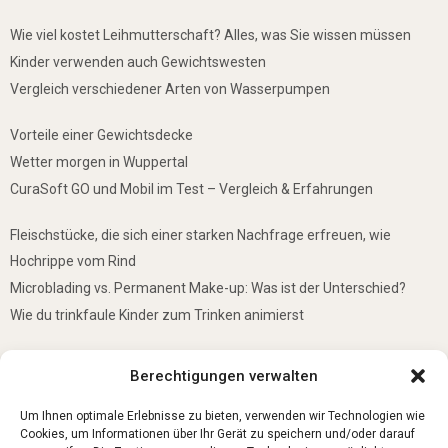
Wie viel kostet Leihmutterschaft? Alles, was Sie wissen müssen
Kinder verwenden auch Gewichtswesten
Vergleich verschiedener Arten von Wasserpumpen
Vorteile einer Gewichtsdecke
Wetter morgen in Wuppertal
CuraSoft GO und Mobil im Test – Vergleich & Erfahrungen
Fleischstücke, die sich einer starken Nachfrage erfreuen, wie
Hochrippe vom Rind
Microblading vs. Permanent Make-up: Was ist der Unterschied?
Wie du trinkfaule Kinder zum Trinken animierst
De mooiste plekken om te bezoeken in Duitsland
Berechtigungen verwalten
5 Gründe, warum jedes Baby einen Mini-Schwimmring haben sollte
Ist Lockpicking in Deutschland verboten?
Um Ihnen optimale Erlebnisse zu bieten, verwenden wir Technologien wie
Cookies, um Informationen über Ihr Gerät zu speichern und/oder darauf