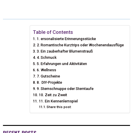
T
C
N
N
A
W
E
T
K
I
I
B
E
E
L
Table of Contents
1. ersonalisierte Erinnerungsstücke
T
O
R
D
2. Romantische Kurztrips oder Wochenendausflüge
T
3. Ein zauberhafter Blumenstrauß
O
E
I
4. Schmuck
E
K
S
N
5. Erfahrungen und Aktivitäten
6. Wellness
R
T
7. Gutscheine
8. DIY-Projekte
)
9. Sternschnuppe oder Sterntaufe
10. Zeit zu Zweit
11. Ein Kennenlernspiel
Share this post:
RECENT POSTS