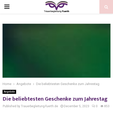
Home
Angebote
Die beliebtesten Geschenke zum Jahrestag
Angebote
Die beliebtesten Geschenke zum Jahrestag
Published by Trauerbegleitung-fuerth.de
December 5, 2023
0
853