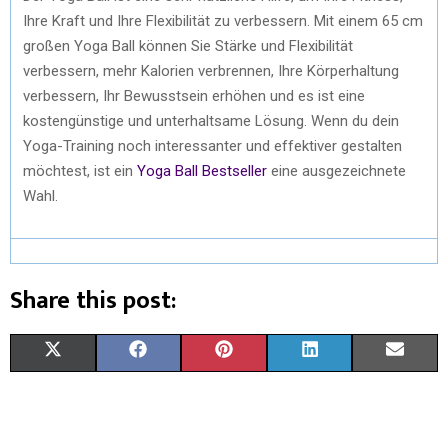
Ihre Kraft und Ihre Flexibilität zu verbessern. Mit einem 65 cm
großen Yoga Ball können Sie Stärke und Flexibilität
verbessern, mehr Kalorien verbrennen, Ihre Körperhaltung
verbessern, Ihr Bewusstsein erhöhen und es ist eine
kostengünstige und unterhaltsame Lösung. Wenn du dein
Yoga-Training noch interessanter und effektiver gestalten
möchtest, ist ein
Yoga Ball Bestseller
eine ausgezeichnete
Wahl.
Share this post:
X
F
P
L
E
(
A
I
I
M
T
C
N
N
A