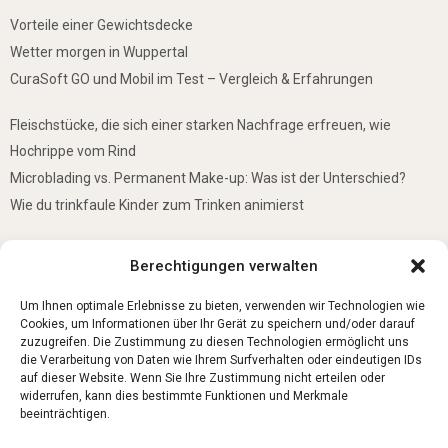
Vorteile einer Gewichtsdecke
Wetter morgen in Wuppertal
CuraSoft GO und Mobil im Test – Vergleich & Erfahrungen
Fleischstücke, die sich einer starken Nachfrage erfreuen, wie
Hochrippe vom Rind
Microblading vs. Permanent Make-up: Was ist der Unterschied?
Wie du trinkfaule Kinder zum Trinken animierst
De mooiste plekken om te bezoeken in Duitsland
Berechtigungen verwalten
5 Gründe, warum jedes Baby einen Mini-Schwimmring haben sollte
Ist Lockpicking in Deutschland verboten?
Um Ihnen optimale Erlebnisse zu bieten, verwenden wir Technologien wie
Cookies, um Informationen über Ihr Gerät zu speichern und/oder darauf
zuzugreifen. Die Zustimmung zu diesen Technologien ermöglicht uns
die Verarbeitung von Daten wie Ihrem Surfverhalten oder eindeutigen IDs
auf dieser Website. Wenn Sie Ihre Zustimmung nicht erteilen oder
widerrufen, kann dies bestimmte Funktionen und Merkmale
beeinträchtigen.