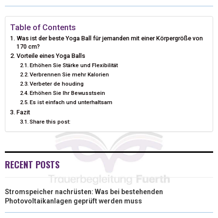
W
E
T
K
I
I
B
E
E
L
Table of Contents
Was ist der beste Yoga Ball für jemanden mit einer Körpergröße von
T
O
R
D
170 cm?
Vorteile eines Yoga Balls
T
O
E
I
Erhöhen Sie Stärke und Flexibilität
Verbrennen Sie mehr Kalorien
E
K
S
N
Verbeter de houding
Erhöhen Sie Ihr Bewusstsein
R
T
Es ist einfach und unterhaltsam
)
Fazit
Share this post:
RECENT POSTS
Stromspeicher nachrüsten: Was bei bestehenden
Photovoltaikanlagen geprüft werden muss