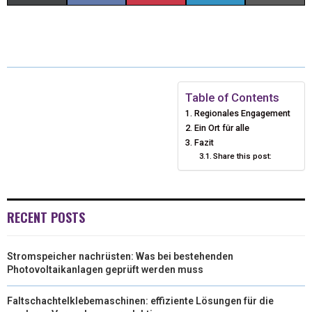
(
A
I
I
M
T
C
N
N
A
W
E
T
K
I
I
B
E
E
L
Table of Contents
Regionales Engagement
T
O
R
D
Ein Ort für alle
T
O
E
Fazit
I
Share this post:
E
K
S
N
R
T
RECENT POSTS
)
Stromspeicher nachrüsten: Was bei bestehenden
Photovoltaikanlagen geprüft werden muss
Faltschachtelklebemaschinen: effiziente Lösungen für die