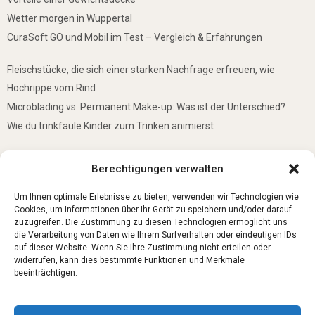
Wetter morgen in Wuppertal
CuraSoft GO und Mobil im Test – Vergleich & Erfahrungen
Fleischstücke, die sich einer starken Nachfrage erfreuen, wie
Hochrippe vom Rind
Microblading vs. Permanent Make-up: Was ist der Unterschied?
Wie du trinkfaule Kinder zum Trinken animierst
De mooiste plekken om te bezoeken in Duitsland
Berechtigungen verwalten
5 Gründe, warum jedes Baby einen Mini-Schwimmring haben sollte
Ist Lockpicking in Deutschland verboten?
Um Ihnen optimale Erlebnisse zu bieten, verwenden wir Technologien wie
Cookies, um Informationen über Ihr Gerät zu speichern und/oder darauf
zuzugreifen. Die Zustimmung zu diesen Technologien ermöglicht uns
die Verarbeitung von Daten wie Ihrem Surfverhalten oder eindeutigen IDs
auf dieser Website. Wenn Sie Ihre Zustimmung nicht erteilen oder
widerrufen, kann dies bestimmte Funktionen und Merkmale
beeinträchtigen.