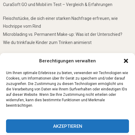
CuraSoft GO und Mobil im Test – Vergleich & Erfahrungen
Fleischstücke, die sich einer starken Nachfrage erfreuen, wie
Hochrippe vom Rind
Microblading vs. Permanent Make-up: Was ist der Unterschied?
Wie du trinkfaule Kinder zum Trinken animierst
De mooiste plekken om te bezoeken in Duitsland
Berechtigungen verwalten
5 Gründe, warum jedes Baby einen Mini-Schwimmring haben sollte
Ist Lockpicking in Deutschland verboten?
Um Ihnen optimale Erlebnisse zu bieten, verwenden wir Technologien wie
Cookies, um Informationen über Ihr Gerät zu speichern und/oder darauf
zuzugreifen. Die Zustimmung zu diesen Technologien ermöglicht uns
die Verarbeitung von Daten wie Ihrem Surfverhalten oder eindeutigen IDs
auf dieser Website. Wenn Sie Ihre Zustimmung nicht erteilen oder
widerrufen, kann dies bestimmte Funktionen und Merkmale
beeinträchtigen.
AKZEPTIEREN