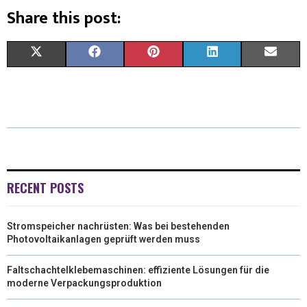
Share this post:
X
F
P
L
E
(
A
I
I
M
T
C
N
N
A
W
E
T
K
I
I
B
E
E
L
T
O
R
D
RECENT POSTS
T
O
E
I
Stromspeicher nachrüsten: Was bei bestehenden
E
K
S
N
Photovoltaikanlagen geprüft werden muss
R
T
Faltschachtelklebemaschinen: effiziente Lösungen für die
)
moderne Verpackungsproduktion