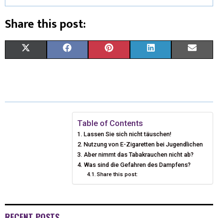
Share this post:
X
F
P
L
E
(
A
I
I
M
T
C
N
N
A
W
E
T
K
I
I
B
E
E
L
Table of Contents
Lassen Sie sich nicht täuschen!
T
O
R
D
Nutzung von E-Zigaretten bei Jugendlichen
T
O
Aber nimmt das Tabakrauchen nicht ab?
E
I
Was sind die Gefahren des Dampfens?
E
K
S
N
Share this post:
R
T
)
RECENT POSTS