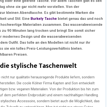
ung oder eine geerbte Tasche. Vor allem Taschen gibt es seit
tag ohne sie gar nicht mehr vorstellen. Von der
 zur kleinen Abendtasche. Es gibt bestimmte Marken die
keit und Stil. Eine
Burkely Tasche
bietet genau das und noch
und hochwertige Materialien zusammen. Das wasserabweisende
is zu 90 Minuten lang trocken und bringt Sie somit sicher
hr modernes Design und die wasserabweisenden
m Outfit. Das tolle an den Modellen ist nicht nur ihr
 sie ein tolles Preis-Leistungsverhältnis bieten.
hlbaren Preisen.
die stylische Taschenwelt
 nicht nur qualitativ herausragende Produkte liefern, sondern
herstellen. Die coole Kölner Firma Kapten and Son entwickelt
igen bzw. veganen Materialien. Von der Produktion bis hin zum
uf dem perfekten Endprodukt und einem nachhaltigen Handling.
n stylisches Accessoire, sondern bietet auch die Möglichkeit, das
ie Zukunft zu unterstützen. Man tut nicht nur etwas Gutes