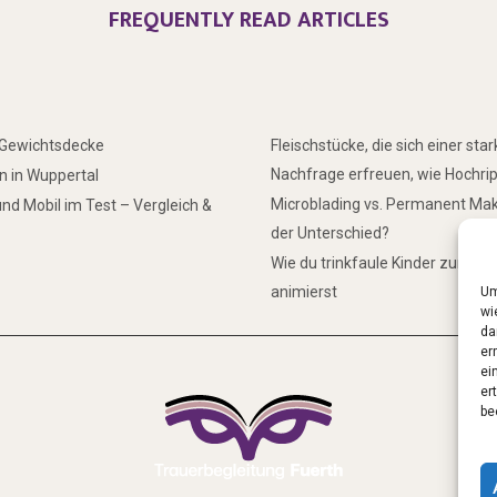
FREQUENTLY READ ARTICLES
r Gewichtsdecke
Fleischstücke, die sich einer sta
Nachfrage erfreuen, wie Hochri
 in Wuppertal
Microblading vs. Permanent Mak
nd Mobil im Test – Vergleich &
der Unterschied?
Wie du trinkfaule Kinder zum Tr
animierst
Um
wi
da
er
ei
er
be