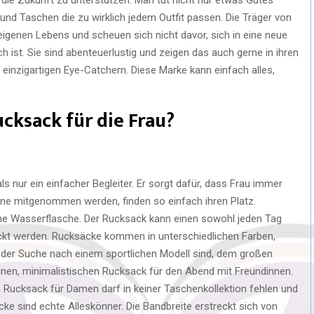
nd Taschen die zu wirklich jedem Outfit passen. Die Träger von
eigenen Lebens und scheuen sich nicht davor, sich in eine neue
ist. Sie sind abenteuerlustig und zeigen das auch gerne in ihren
 einzigartigen Eye-Catchern. Diese Marke kann einfach alles,
ucksack für die Frau?
ls nur ein einfacher Begleiter. Er sorgt dafür, dass Frau immer
e gerne mitgenommen werden, finden so einfach ihren Platz.
eine Wasserflasche. Der Rucksack kann einen sowohl jeden Tag
packt werden. Rucksäcke kommen in unterschiedlichen Farben,
uf der Suche nach einem sportlichen Modell sind, dem großen
nen, minimalistischen Rucksack für den Abend mit Freundinnen.
n Rucksack für Damen darf in keiner Taschenkollektion fehlen und
cke sind echte Alleskönner. Die Bandbreite erstreckt sich von