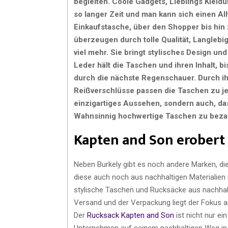
begleiten. Coole Gadgets, Lieblings Kleid
so langer Zeit und man kann sich einen All
Einkaufstasche, über den Shopper bis hin
überzeugen durch tolle Qualität, Langlebig
viel mehr. Sie bringt stylisches Design 
Leder hält die Taschen und ihren Inhalt, b
durch die nächste Regenschauer. Durch i
Reißverschlüsse passen die Taschen zu jede
einzigartiges Aussehen, sondern auch, dass
Wahnsinnig hochwertige Taschen zu beza
Kapten and Son erobert 
Neben Burkely gibt es noch andere Marken, die
diese auch noch aus nachhaltigen Materialien 
stylische Taschen und Rucksäcke aus nachhalt
Versand und der Verpackung liegt der Fokus a
Der
Rucksack Kapten and Son
ist nicht nur ei
Unternehmen auf seinem nachhaltigen Weg in d