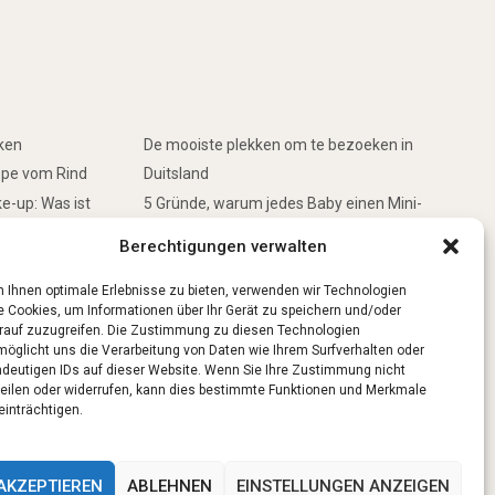
rken
De mooiste plekken om te bezoeken in
ppe vom Rind
Duitsland
e-up: Was ist
5 Gründe, warum jedes Baby einen Mini-
Schwimmring haben sollte
Berechtigungen verwalten
inken
Ist Lockpicking in Deutschland verboten?
 Ihnen optimale Erlebnisse zu bieten, verwenden wir Technologien
e Cookies, um Informationen über Ihr Gerät zu speichern und/oder
rauf zuzugreifen. Die Zustimmung zu diesen Technologien
möglicht uns die Verarbeitung von Daten wie Ihrem Surfverhalten oder
ndeutigen IDs auf dieser Website. Wenn Sie Ihre Zustimmung nicht
teilen oder widerrufen, kann dies bestimmte Funktionen und Merkmale
einträchtigen.
AKZEPTIEREN
ABLEHNEN
EINSTELLUNGEN ANZEIGEN