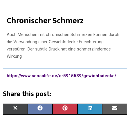
Chronischer Schmerz
Auch Menschen mit chronischen Schmerzen können durch
die Verwendung einer Gewichtsdecke Erleichterung
verspüren. Der subtile Druck hat eine schmerzlindernde
Wirkung.
https://www.sensolife.de/c-5915539/gewichtsdecke/
Share this post:
X
F
P
L
E
(
A
I
I
M
T
C
N
N
A