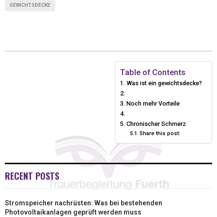
GEWICHTSDECKE
W
E
T
K
I
I
B
E
E
L
T
O
R
D
T
O
E
I
Table of Contents
Was ist ein gewichtsdecke?
E
K
S
N
Noch mehr Vorteile
R
T
)
Chronischer Schmerz
Share this post:
RECENT POSTS
Stromspeicher nachrüsten: Was bei bestehenden
Photovoltaikanlagen geprüft werden muss