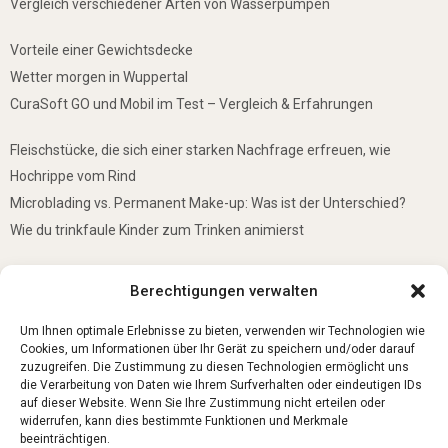
Vergleich verschiedener Arten von Wasserpumpen
Vorteile einer Gewichtsdecke
Wetter morgen in Wuppertal
CuraSoft GO und Mobil im Test – Vergleich & Erfahrungen
Fleischstücke, die sich einer starken Nachfrage erfreuen, wie
Hochrippe vom Rind
Microblading vs. Permanent Make-up: Was ist der Unterschied?
Wie du trinkfaule Kinder zum Trinken animierst
De mooiste plekken om te bezoeken in Duitsland
Berechtigungen verwalten
5 Gründe, warum jedes Baby einen Mini-Schwimmring haben sollte
Ist Lockpicking in Deutschland verboten?
Um Ihnen optimale Erlebnisse zu bieten, verwenden wir Technologien wie
Cookies, um Informationen über Ihr Gerät zu speichern und/oder darauf
zuzugreifen. Die Zustimmung zu diesen Technologien ermöglicht uns
die Verarbeitung von Daten wie Ihrem Surfverhalten oder eindeutigen IDs
auf dieser Website. Wenn Sie Ihre Zustimmung nicht erteilen oder
widerrufen, kann dies bestimmte Funktionen und Merkmale
beeinträchtigen.