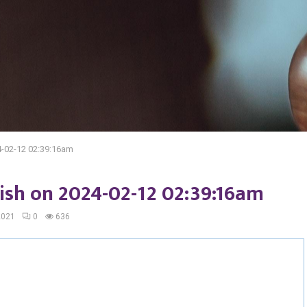
24-02-12 02:39:16am
blish on 2024-02-12 02:39:16am
2021
0
636