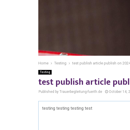
Home
Testing
test publish article publish on 20
Testing
test publish article pu
Published by Trauerbegleitung-fuerth.de
October 14, 
testing testing testing test