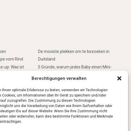
rken
De mooiste plekken om te bezoeken in
ppe vom Rind
Duitsland
e-up: Was ist
5 Gründe, warum jedes Baby einen Mini-
Schwimmring haben sollte
Berechtigungen verwalten
inken
Ist Lockpicking in Deutschland verboten?
 Ihnen optimale Erlebnisse zu bieten, verwenden wir Technologien
e Cookies, um Informationen über Ihr Gerät zu speichern und/oder
rauf zuzugreifen. Die Zustimmung zu diesen Technologien
möglicht uns die Verarbeitung von Daten wie Ihrem Surfverhalten oder
ndeutigen IDs auf dieser Website. Wenn Sie Ihre Zustimmung nicht
teilen oder widerrufen, kann dies bestimmte Funktionen und Merkmale
einträchtigen.