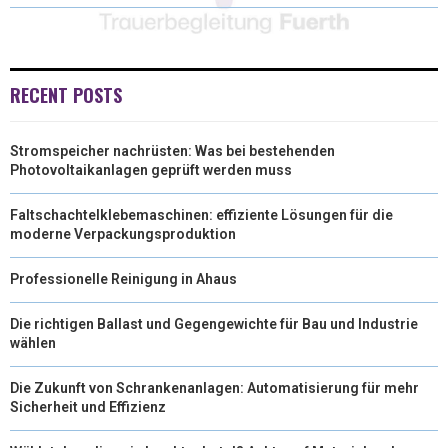
W
E
T
K
I
I
B
E
E
L
T
O
R
D
RECENT POSTS
T
O
E
I
Stromspeicher nachrüsten: Was bei bestehenden
E
K
S
N
Photovoltaikanlagen geprüft werden muss
R
T
Faltschachtelklebemaschinen: effiziente Lösungen für die
)
moderne Verpackungsproduktion
Professionelle Reinigung in Ahaus
Die richtigen Ballast und Gegengewichte für Bau und Industrie
wählen
Die Zukunft von Schrankenanlagen: Automatisierung für mehr
Sicherheit und Effizienz