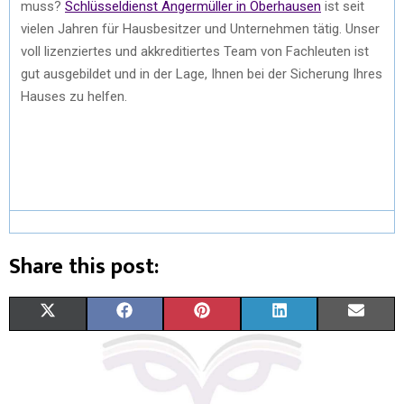
muss?
Schlüsseldienst Angermüller in Oberhausen
ist seit
vielen Jahren für Hausbesitzer und Unternehmen tätig. Unser
voll lizenziertes und akkreditiertes Team von Fachleuten ist
gut ausgebildet und in der Lage, Ihnen bei der Sicherung Ihres
Hauses zu helfen.
Share this post:
X
F
P
L
E
(
A
I
I
M
T
C
N
N
A