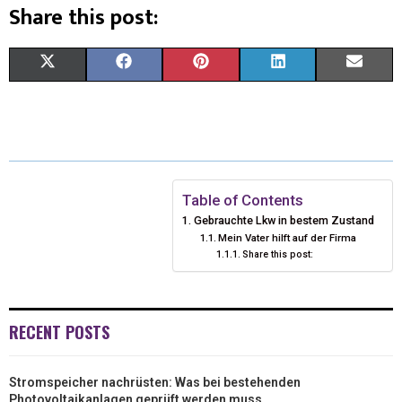
Share this post:
X
F
P
L
E
(
A
I
I
M
T
C
N
N
A
W
E
T
K
I
I
B
E
E
L
Table of Contents
Gebrauchte Lkw in bestem Zustand
T
O
R
D
Mein Vater hilft auf der Firma
Share this post:
T
O
E
I
E
K
S
N
R
T
RECENT POSTS
)
Stromspeicher nachrüsten: Was bei bestehenden
Photovoltaikanlagen geprüft werden muss