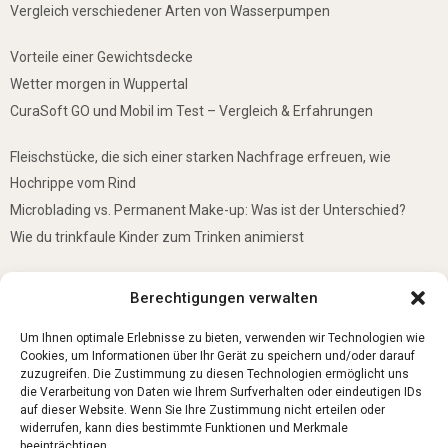
Vergleich verschiedener Arten von Wasserpumpen
Vorteile einer Gewichtsdecke
Wetter morgen in Wuppertal
CuraSoft GO und Mobil im Test – Vergleich & Erfahrungen
Fleischstücke, die sich einer starken Nachfrage erfreuen, wie
Hochrippe vom Rind
Microblading vs. Permanent Make-up: Was ist der Unterschied?
Wie du trinkfaule Kinder zum Trinken animierst
De mooiste plekken om te bezoeken in Duitsland
Berechtigungen verwalten
5 Gründe, warum jedes Baby einen Mini-Schwimmring haben sollte
Ist Lockpicking in Deutschland verboten?
Um Ihnen optimale Erlebnisse zu bieten, verwenden wir Technologien wie
Cookies, um Informationen über Ihr Gerät zu speichern und/oder darauf
zuzugreifen. Die Zustimmung zu diesen Technologien ermöglicht uns
die Verarbeitung von Daten wie Ihrem Surfverhalten oder eindeutigen IDs
auf dieser Website. Wenn Sie Ihre Zustimmung nicht erteilen oder
widerrufen, kann dies bestimmte Funktionen und Merkmale
beeinträchtigen.