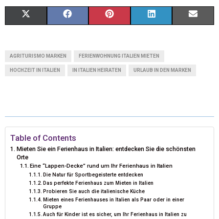
X
F
P
L
E
(
A
I
I
M
T
C
N
N
A
AGRITURISMO MARKEN
FERIENWOHNUNG ITALIEN MIETEN
W
E
T
K
I
HOCHZEIT IN ITALIEN
IN ITALIEN HEIRATEN
URLAUB IN DEN MARKEN
I
B
E
E
L
T
O
R
D
T
O
E
I
Table of Contents
E
K
S
N
Mieten Sie ein Ferienhaus in Italien: entdecken Sie die schönsten
R
T
Orte
Eine “Lappen-Decke” rund um Ihr Ferienhaus in Italien
)
Die Natur für Sportbegeisterte entdecken
Das perfekte Ferienhaus zum Mieten in Italien
Probieren Sie auch die italienische Küche
Mieten eines Ferienhauses in Italien als Paar oder in einer
Gruppe
Auch für Kinder ist es sicher, um Ihr Ferienhaus in Italien zu