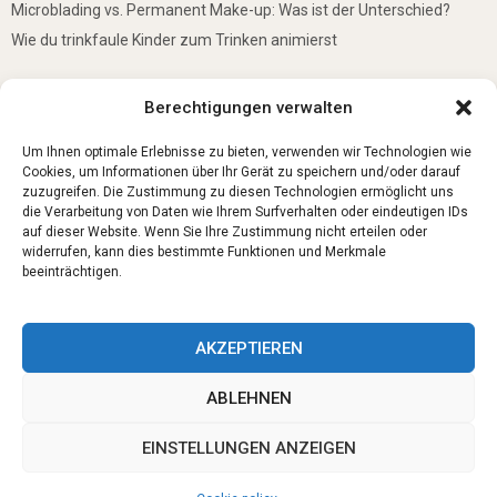
Microblading vs. Permanent Make-up: Was ist der Unterschied?
Wie du trinkfaule Kinder zum Trinken animierst
De mooiste plekken om te bezoeken in Duitsland
Berechtigungen verwalten
5 Gründe, warum jedes Baby einen Mini-Schwimmring haben sollte
Ist Lockpicking in Deutschland verboten?
Um Ihnen optimale Erlebnisse zu bieten, verwenden wir Technologien wie
Cookies, um Informationen über Ihr Gerät zu speichern und/oder darauf
zuzugreifen. Die Zustimmung zu diesen Technologien ermöglicht uns
die Verarbeitung von Daten wie Ihrem Surfverhalten oder eindeutigen IDs
auf dieser Website. Wenn Sie Ihre Zustimmung nicht erteilen oder
widerrufen, kann dies bestimmte Funktionen und Merkmale
beeinträchtigen.
AKZEPTIEREN
ABLEHNEN
@2023 - www.Trauerbegleitung-fuerth.de. All Right Reserved.
EINSTELLUNGEN ANZEIGEN
Home
Cookie policy (EU)
Our authors
Partners
Website index