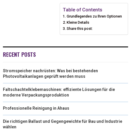
I
B
E
E
L
Table of Contents
Grundlegendes zu Ihren Optionen
T
O
R
D
Kleine Details
T
O
Share this post:
E
I
E
K
S
N
R
T
RECENT POSTS
)
Stromspeicher nachrüsten: Was bei bestehenden
Photovoltaikanlagen geprüft werden muss
Faltschachtelklebemaschinen: effiziente Lösungen für die
moderne Verpackungsproduktion
Professionelle Reinigung in Ahaus
Die richtigen Ballast und Gegengewichte für Bau und Industrie
wählen