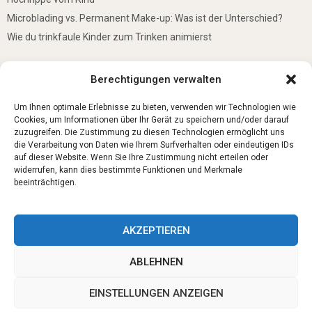
Microblading vs. Permanent Make-up: Was ist der Unterschied?
Wie du trinkfaule Kinder zum Trinken animierst
De mooiste plekken om te bezoeken in Duitsland
Berechtigungen verwalten
5 Gründe, warum jedes Baby einen Mini-Schwimmring haben sollte
Ist Lockpicking in Deutschland verboten?
Um Ihnen optimale Erlebnisse zu bieten, verwenden wir Technologien wie
Cookies, um Informationen über Ihr Gerät zu speichern und/oder darauf
zuzugreifen. Die Zustimmung zu diesen Technologien ermöglicht uns
die Verarbeitung von Daten wie Ihrem Surfverhalten oder eindeutigen IDs
auf dieser Website. Wenn Sie Ihre Zustimmung nicht erteilen oder
widerrufen, kann dies bestimmte Funktionen und Merkmale
beeinträchtigen.
AKZEPTIEREN
ABLEHNEN
@2023 - www.Trauerbegleitung-fuerth.de. All Right Reserved.
EINSTELLUNGEN ANZEIGEN