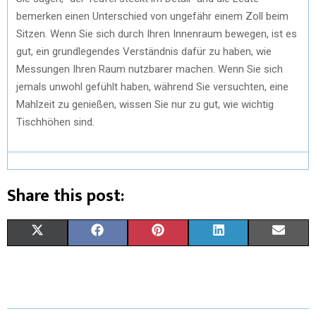
bemerken einen Unterschied von ungefähr einem Zoll beim
Sitzen. Wenn Sie sich durch Ihren Innenraum bewegen, ist es
gut, ein grundlegendes Verständnis dafür zu haben, wie
Messungen Ihren Raum nutzbarer machen. Wenn Sie sich
jemals unwohl gefühlt haben, während Sie versuchten, eine
Mahlzeit zu genießen, wissen Sie nur zu gut, wie wichtig
Tischhöhen sind.
Share this post:
X
F
P
L
E
(
A
I
I
M
T
C
N
N
A
W
E
T
K
I