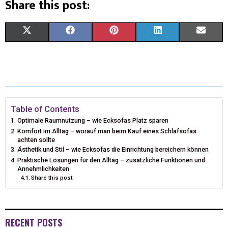
Share this post:
X
F
P
L
E
(
A
I
I
M
T
C
N
N
A
W
E
T
K
I
I
B
E
E
L
Table of Contents
Optimale Raumnutzung – wie Ecksofas Platz sparen
T
O
R
D
Komfort im Alltag – worauf man beim Kauf eines Schlafsofas
achten sollte
T
O
E
I
Ästhetik und Stil – wie Ecksofas die Einrichtung bereichern können
Praktische Lösungen für den Alltag – zusätzliche Funktionen und
E
K
S
N
Annehmlichkeiten
Share this post:
R
T
)
RECENT POSTS