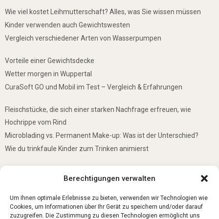
Wie viel kostet Leihmutterschaft? Alles, was Sie wissen müssen
Kinder verwenden auch Gewichtswesten
Vergleich verschiedener Arten von Wasserpumpen
Vorteile einer Gewichtsdecke
Wetter morgen in Wuppertal
CuraSoft GO und Mobil im Test – Vergleich & Erfahrungen
Fleischstücke, die sich einer starken Nachfrage erfreuen, wie
Hochrippe vom Rind
Microblading vs. Permanent Make-up: Was ist der Unterschied?
Wie du trinkfaule Kinder zum Trinken animierst
De mooiste plekken om te bezoeken in Duitsland
Berechtigungen verwalten
5 Gründe, warum jedes Baby einen Mini-Schwimmring haben sollte
Ist Lockpicking in Deutschland verboten?
Um Ihnen optimale Erlebnisse zu bieten, verwenden wir Technologien wie
Cookies, um Informationen über Ihr Gerät zu speichern und/oder darauf
zuzugreifen. Die Zustimmung zu diesen Technologien ermöglicht uns