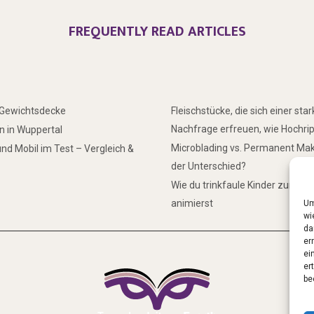
FREQUENTLY READ ARTICLES
r Gewichtsdecke
Fleischstücke, die sich einer sta
Nachfrage erfreuen, wie Hochri
 in Wuppertal
Microblading vs. Permanent Mak
nd Mobil im Test – Vergleich &
der Unterschied?
Wie du trinkfaule Kinder zum Tr
animierst
Um
wi
da
er
ei
er
be