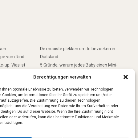
rken
De mooiste plekken om te bezoeken in
ppe vom Rind
Duitsland
e-up: Was ist
5 Gründe, warum jedes Baby einen Mini-
Schwimmring haben sollte
Berechtigungen verwalten
inken
Ist Lockpicking in Deutschland verboten?
 Ihnen optimale Erlebnisse zu bieten, verwenden wir Technologien
e Cookies, um Informationen über Ihr Gerät zu speichern und/oder
rauf zuzugreifen. Die Zustimmung zu diesen Technologien
möglicht uns die Verarbeitung von Daten wie Ihrem Surfverhalten oder
ndeutigen IDs auf dieser Website. Wenn Sie Ihre Zustimmung nicht
teilen oder widerrufen, kann dies bestimmte Funktionen und Merkmale
einträchtigen.