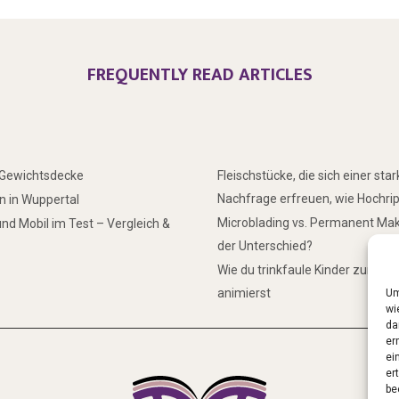
FREQUENTLY READ ARTICLES
r Gewichtsdecke
Fleischstücke, die sich einer sta
Nachfrage erfreuen, wie Hochri
 in Wuppertal
Microblading vs. Permanent Mak
nd Mobil im Test – Vergleich &
der Unterschied?
Wie du trinkfaule Kinder zum Tr
animierst
Um
wi
da
er
ei
er
be