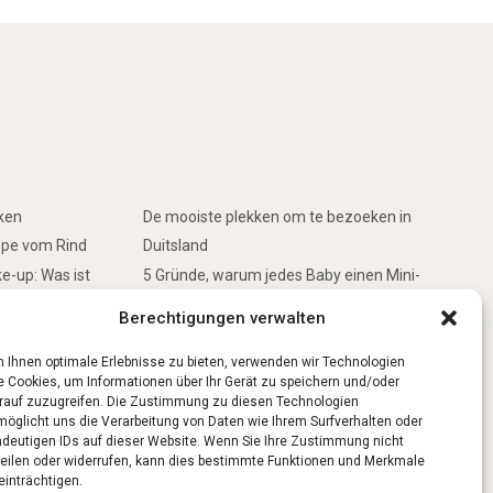
rken
De mooiste plekken om te bezoeken in
ppe vom Rind
Duitsland
e-up: Was ist
5 Gründe, warum jedes Baby einen Mini-
Schwimmring haben sollte
Berechtigungen verwalten
inken
Ist Lockpicking in Deutschland verboten?
 Ihnen optimale Erlebnisse zu bieten, verwenden wir Technologien
e Cookies, um Informationen über Ihr Gerät zu speichern und/oder
rauf zuzugreifen. Die Zustimmung zu diesen Technologien
möglicht uns die Verarbeitung von Daten wie Ihrem Surfverhalten oder
ndeutigen IDs auf dieser Website. Wenn Sie Ihre Zustimmung nicht
teilen oder widerrufen, kann dies bestimmte Funktionen und Merkmale
einträchtigen.