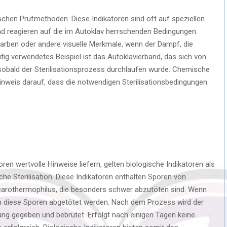
chen Prüfmethoden. Diese Indikatoren sind oft auf speziellen
d reagieren auf die im Autoklav herrschenden Bedingungen.
arben oder andere visuelle Merkmale, wenn der Dampf, die
fig verwendetes Beispiel ist das Autoklavierband, das sich von
, sobald der Sterilisationsprozess durchlaufen wurde. Chemische
 Hinweis darauf, dass die notwendigen Sterilisationsbedingungen
en wertvolle Hinweise liefern, gelten biologische Indikatoren als
che Sterilisation. Diese Indikatoren enthalten Sporen von
stearothermophilus, die besonders schwer abzutöten sind. Wenn
llten diese Sporen abgetötet werden. Nach dem Prozess wird der
sung gegeben und bebrütet. Erfolgt nach einigen Tagen keine