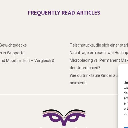
FREQUENTLY READ ARTICLES
r Gewichtsdecke
Fleischstücke, die sich einer sta
Nachfrage erfreuen, wie Hochri
 in Wuppertal
Microblading vs. Permanent Mak
nd Mobil im Test – Vergleich &
der Unterschied?
Wie du trinkfaule Kinder zum Tr
animierst
Um
wi
da
er
ei
er
be