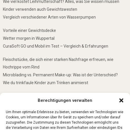
Wie viel kostet Leihmutterschaft? Alles, was Sie wissen müssen
Kinder verwenden auch Gewichtswesten
Vergleich verschiedener Arten von Wasserpumpen
Vorteile einer Gewichtsdecke
Wetter morgen in Wuppertal
CuraSoft GO und Mobil im Test – Vergleich & Erfahrungen
Fleischstücke, die sich einer starken Nachfrage erfreuen, wie
Hochrippe vom Rind
Microblading vs. Permanent Make-up: Was ist der Unterschied?
Wie du trinkfaule Kinder zum Trinken animierst
De mooiste plekken om te bezoeken in Duitsland
Berechtigungen verwalten
5 Gründe, warum jedes Baby einen Mini-Schwimmring haben sollte
Ist Lockpicking in Deutschland verboten?
Um Ihnen optimale Erlebnisse zu bieten, verwenden wir Technologien wie
Cookies, um Informationen über Ihr Gerät zu speichern und/oder darauf
zuzugreifen. Die Zustimmung zu diesen Technologien ermöglicht uns
die Verarbeitung von Daten wie Ihrem Surfverhalten oder eindeutigen IDs