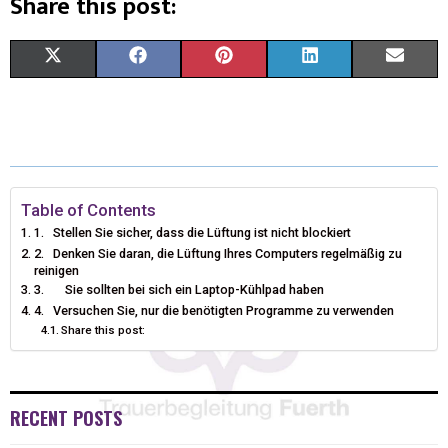
Share this post:
X
F
P
L
E
(
A
I
I
M
T
C
N
N
A
W
E
T
K
I
I
B
E
E
L
Table of Contents
1. Stellen Sie sicher, dass die Lüftung ist nicht blockiert
T
O
R
D
2. Denken Sie daran, die Lüftung Ihres Computers regelmäßig zu
reinigen
T
O
E
I
3. Sie sollten bei sich ein Laptop-Kühlpad haben
4. Versuchen Sie, nur die benötigten Programme zu verwenden
E
K
S
N
Share this post:
R
T
)
RECENT POSTS