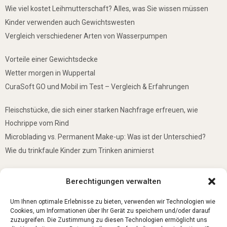
Wie viel kostet Leihmutterschaft? Alles, was Sie wissen müssen
Kinder verwenden auch Gewichtswesten
Vergleich verschiedener Arten von Wasserpumpen
Vorteile einer Gewichtsdecke
Wetter morgen in Wuppertal
CuraSoft GO und Mobil im Test – Vergleich & Erfahrungen
Fleischstücke, die sich einer starken Nachfrage erfreuen, wie
Hochrippe vom Rind
Microblading vs. Permanent Make-up: Was ist der Unterschied?
Wie du trinkfaule Kinder zum Trinken animierst
De mooiste plekken om te bezoeken in Duitsland
Berechtigungen verwalten
5 Gründe, warum jedes Baby einen Mini-Schwimmring haben sollte
Ist Lockpicking in Deutschland verboten?
Um Ihnen optimale Erlebnisse zu bieten, verwenden wir Technologien wie
Cookies, um Informationen über Ihr Gerät zu speichern und/oder darauf
zuzugreifen. Die Zustimmung zu diesen Technologien ermöglicht uns