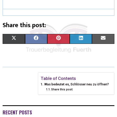
Share this post:
X
F
P
L
E
(
A
I
I
M
T
C
N
N
A
W
E
T
K
I
I
B
E
E
L
Table of Contents
Was bedeutet es, Schlösser neu zu öffnen?
T
O
R
D
Share this post:
T
O
E
I
E
K
S
N
RECENT POSTS
R
T