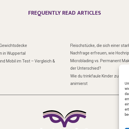
FREQUENTLY READ ARTICLES
r Gewichtsdecke
Fleischstücke, die sich einer sta
Nachfrage erfreuen, wie Hochri
 in Wuppertal
Microblading vs. Permanent Mak
nd Mobil im Test – Vergleich &
der Unterschied?
Wie du trinkfaule Kinder zum Tr
animierst
Um
wi
da
er
ei
er
be