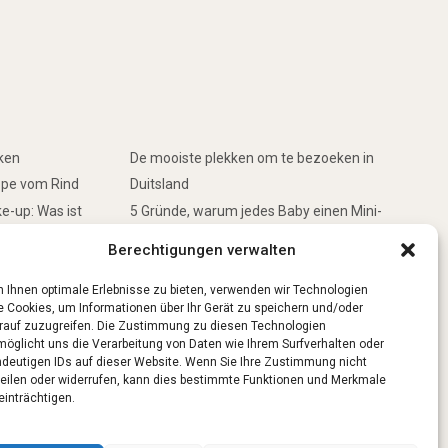
rken
De mooiste plekken om te bezoeken in
ppe vom Rind
Duitsland
e-up: Was ist
5 Gründe, warum jedes Baby einen Mini-
Schwimmring haben sollte
Berechtigungen verwalten
inken
Ist Lockpicking in Deutschland verboten?
 Ihnen optimale Erlebnisse zu bieten, verwenden wir Technologien
e Cookies, um Informationen über Ihr Gerät zu speichern und/oder
rauf zuzugreifen. Die Zustimmung zu diesen Technologien
möglicht uns die Verarbeitung von Daten wie Ihrem Surfverhalten oder
ndeutigen IDs auf dieser Website. Wenn Sie Ihre Zustimmung nicht
teilen oder widerrufen, kann dies bestimmte Funktionen und Merkmale
einträchtigen.